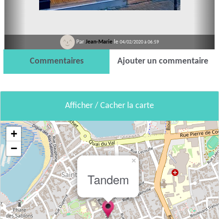
Par
Jean-Marie
le
04/02/2020 à 06:59
Commentaires
Ajouter un commentaire
Afficher / Cacher la carte
+
−
×
Tandem