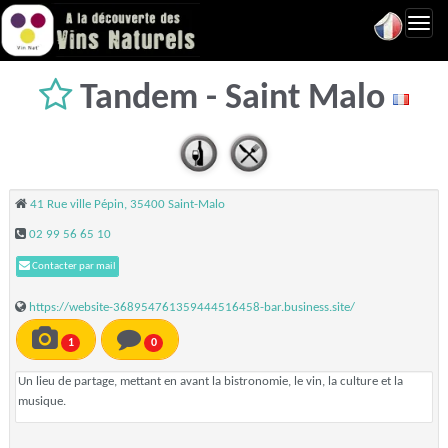
Toggl
navig
Tandem - Saint Malo
41 Rue ville Pépin, 35400 Saint-Malo
02 99 56 65 10
Contacter par mail
https://website-368954761359444516458-bar.business.site/
1
0
Un lieu de partage, mettant en avant la bistronomie, le vin, la culture et la
musique.