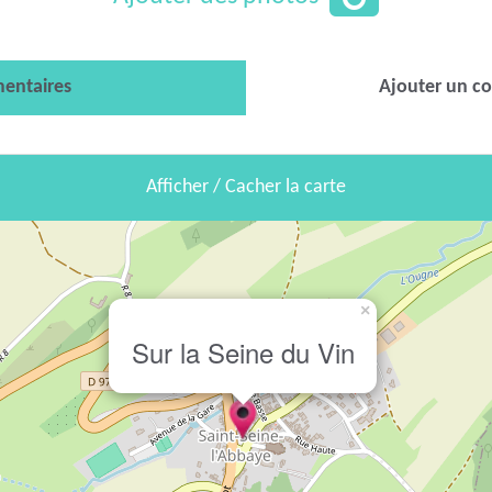
entaires
Ajouter un c
Afficher / Cacher la carte
×
Sur la Seine du Vin