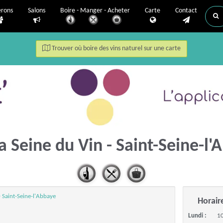
erons
Salons
Boire - Manger - Acheter
Carte
Contact
Trouver où boire des vins naturel sur une carte
la Seine du Vin - Saint-Seine-l
Saint-Seine-l'Abbaye
Horair
Lundi :
1