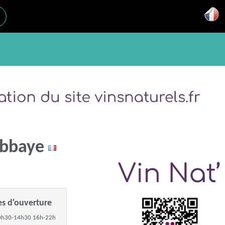
'Abbaye
es d'ouverture
0h30-14h30 16h-22h