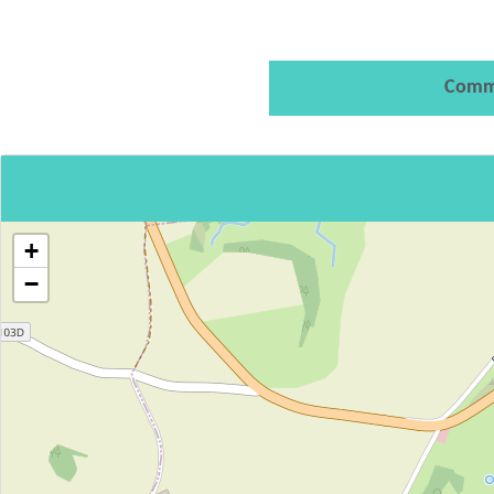
Comm
+
−