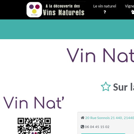
Le vin naturel
Vign
Sur 
20 Rue Sonnois 21 440, 21440 
06 04 45 15 02