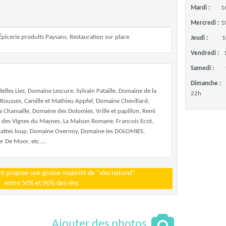
Mardi :
1
Mercredi :
1
, Épicerie produits Paysans, Restauration sur place.
Jeudi :
1
Vendredi :
Samedi :
Dimanche :
elles Lies, Domaine Lescure, Sylvain Pataille, Domaine de la
22h
Rousses, Camille et Mathieu Appfel, Domaine Chevillard,
Chamaille, Domaine des Dolomies, Vrille et papillon, Remi
ne des Vignes du Maynes, La Maison Romane, Francois Ecot,
attes loup, Domaine Overnoy, Domaine les DOLOMIES,
 De Moor, etc.....
t propose une grosse majorité de "vins naturel"
entre 50% et 90% des vins
Ajouter des photos