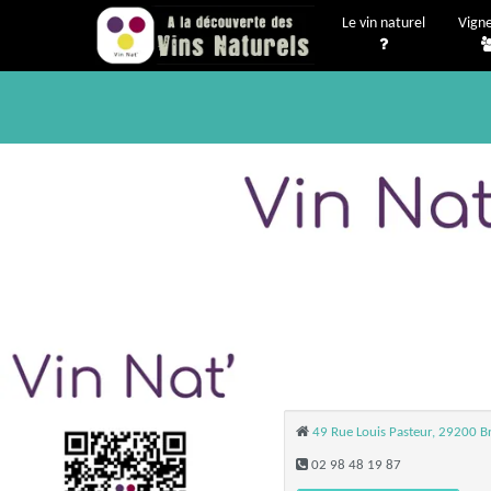
Le vin naturel
Vign
49 Rue Louis Pasteur, 29200 Br
02 98 48 19 87