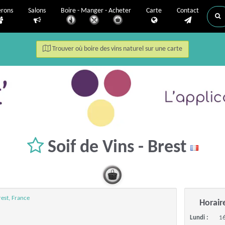
erons
Salons
Boire - Manger - Acheter
Carte
Contact
Trouver où boire des vins naturel sur une carte
Soif de Vins - Brest
est, France
Horair
Lundi :
1