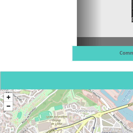
Comm
+
−