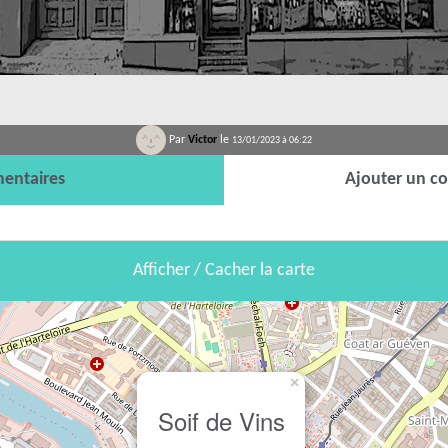
Par
Victor
le
13/01/2023 à 06:22
entaires
Ajouter un c
Afficher / Cacher la carte
×
Soif de Vins