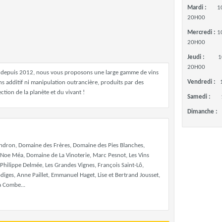
Mardi :
1
20H00
Mercredi :
1
20H00
Jeudi :
1
20H00
st depuis 2012, nous vous proposons une large gamme de vins
Vendredi :
sans additif ni manipulation outrancière, produits par des
tion de la planète et du vivant !
Samedi :
Dimanche :
Landron, Domaine des Frères, Domaine des Pies Blanches,
Noe Méa, Domaine de La Vinoterie, Marc Pesnot, Les Vins
 Philippe Delmée, Les Grandes Vignes, François Saint-Lô,
diges, Anne Paillet, Emmanuel Haget, Lise et Bertrand Jousset,
a Combe...