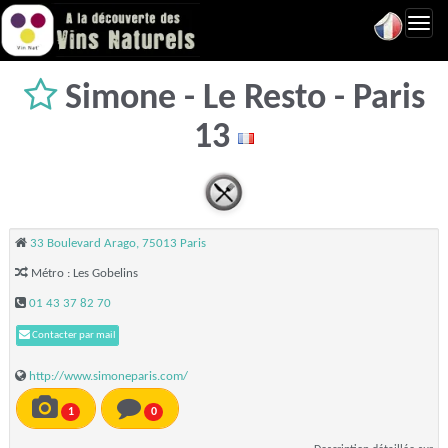
Toggl
navig
Simone - Le Resto - Paris
13
33 Boulevard Arago, 75013 Paris
Métro : Les Gobelins
01 43 37 82 70
Contacter par mail
http://www.simoneparis.com/
1
0