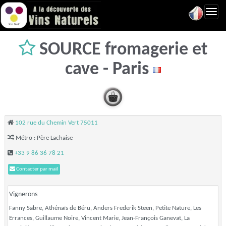
Toggl
navig
SOURCE fromagerie et
cave - Paris
102 rue du Chemin Vert 75011
Métro : Père Lachaise
+33 9 86 36 78 21
Contacter par mail
Vignerons
Fanny Sabre, Athénaïs de Béru, Anders Frederik Steen, Petite Nature, Les
Errances, Guillaume Noire, Vincent Marie, Jean-François Ganevat, La