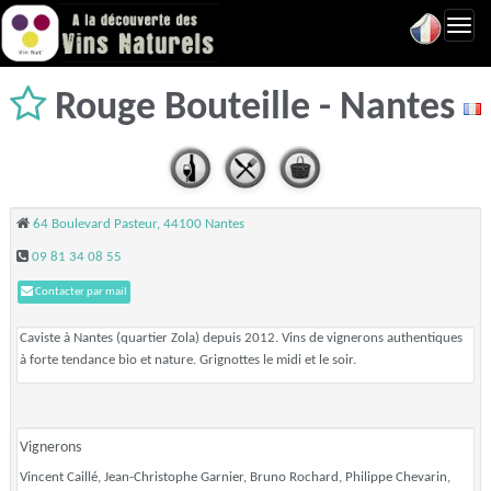
Toggl
navig
Rouge Bouteille - Nantes
64 Boulevard Pasteur, 44100 Nantes
09 81 34 08 55
Contacter par mail
Caviste à Nantes (quartier Zola) depuis 2012. Vins de vignerons authentiques
à forte tendance bio et nature. Grignottes le midi et le soir.
Vignerons
Vincent Caillé, Jean-Christophe Garnier, Bruno Rochard, Philippe Chevarin,