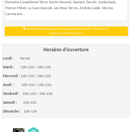
Domaine Complémen'Terre, Karim Vionnet, Sextant, Derain, Lindenlaub,
Potron Minet, La Cave Apicole, Les Deux Terres, Andréa Calek, Nicolas
Carmarans...
Cet établissement propose une grosse majorité de "vins naturel"
entre 50% et 90% des vins
Horaires d'ouverture
Lundi :
Fermé
Mardi :
10h-15h / 16h-22h
Mercredi :
10h-15h / 16h-22h
Jeudi :
10h-15h / 16h-22h
Vendredi :
10h-15h / 16h-22h
Samedi :
10h-22h
Dimanche :
10h-13h