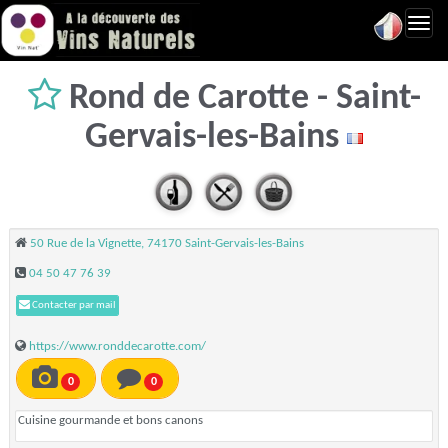
Toggl
navig
Rond de Carotte - Saint-
Gervais-les-Bains
50 Rue de la Vignette, 74170 Saint-Gervais-les-Bains
04 50 47 76 39
Contacter par mail
https://www.ronddecarotte.com/
0
0
Cuisine gourmande et bons canons