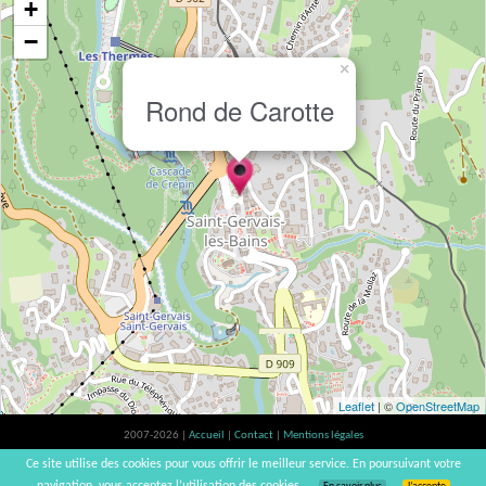
+
−
×
Rond de Carotte
Leaflet
| ©
OpenStreetMap
2007-2026 |
Accueil
|
Contact
|
Mentions légales
L'abus d'alcool est dangereux pour la santé, à consommer avec modération. |
Ce site utilise des cookies pour vous offrir le meilleur service. En poursuivant votre
vinsnaturels | v3.12