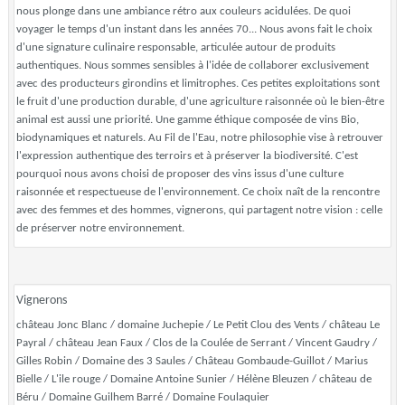
nous plonge dans une ambiance rétro aux couleurs acidulées. De quoi
voyager le temps d'un instant dans les années 70... Nous avons fait le choix
d'une signature culinaire responsable, articulée autour de produits
authentiques. Nous sommes sensibles à l'idée de collaborer exclusivement
avec des producteurs girondins et limitrophes. Ces petites exploitations sont
le fruit d'une production durable, d'une agriculture raisonnée où le bien-être
animal est aussi une priorité. Une gamme éthique composée de vins Bio,
biodynamiques et naturels. Au Fil de l'Eau, notre philosophie vise à retrouver
l'expression authentique des terroirs et à préserver la biodiversité. C'est
pourquoi nous avons choisi de proposer des vins issus d'une culture
raisonnée et respectueuse de l'environnement. ​ Ce choix naît de la rencontre
avec des femmes et des hommes, vignerons, qui partagent notre vision : celle
de préserver notre environnement. ​
Vignerons
château Jonc Blanc / domaine Juchepie / Le Petit Clou des Vents / château Le
Payral / château Jean Faux / Clos de la Coulée de Serrant / Vincent Gaudry /
Gilles Robin / Domaine des 3 Saules / Château Gombaude-Guillot / Marius
Bielle / L'ile rouge / Domaine Antoine Sunier / Hélène Bleuzen / château de
Béru / Domaine Guilhem Barré / Domaine Foulaquier