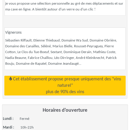
je vous propose une sélection personnelle au gré de mes déplacements et sur
ma cave en ligne. A bientôt autour d'un verre ou d'un clic !
Vignerons
Sébastien Riffault, Etienne Thiebaud, Domaine Wa Sud, Domaine Obrière,
Domaine des Canailles, Séléné, Marius Bielle, Rousset-Peyraguey, Pierre
Cotton, Le Clos du Tue-Boeuf, Sextant, Dominique Derain, Mathieu Coste,
Nadia Beaune, Fabrice Chaillou, Léo Dirringer, André Kleinknecht, Patrick
Bouju, Domaine de Rapatel, Domaine Jeandaugé...
Cet établissement propose presque uniquement des "vins
naturel"
plus de 90% des vins
Horaires d'ouverture
Lundi :
Fermé
Mardi :
10h-22h