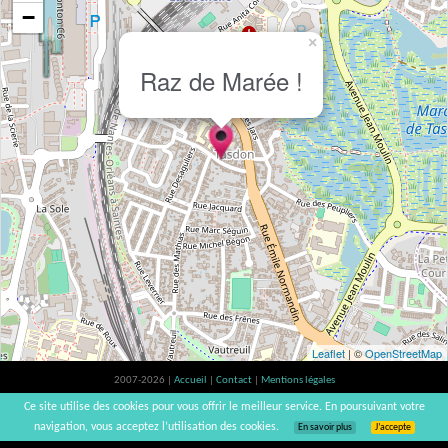
−
×
Raz de Marée !
Leaflet
| ©
OpenStreetMap
2007-2026 |
Accueil
|
Contact
|
Mentions légales
L'abus d'alcool est dangereux pour la santé, à consommer avec modération. |
Ce site utilise des cookies pour vous offrir le meilleur service. En poursuivant votre
vinsnaturels | v3.12
navigation, vous acceptez l’utilisation des cookies.
En savoir plus
J’accepte