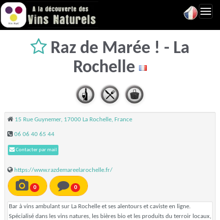
Toggl
navig
Raz de Marée ! - La
Rochelle
15 Rue Guynemer, 17000 La Rochelle, France
06 06 40 65 44
Contacter par mail
https://www.razdemareelarochelle.fr/
0
0
Bar à vins ambulant sur La Rochelle et ses alentours et caviste en ligne.
Spécialisé dans les vins natures, les bières bio et les produits du terroir locaux,