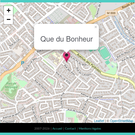
+
−
×
Que du Bonheur
Leaflet
| ©
OpenStreetMap
2007-2026 |
Accueil
|
Contact
|
Mentions légales
L'abus d'alcool est dangereux pour la santé, à consommer avec modération. |