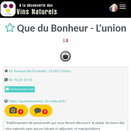
Toggl
navig
Que du Bonheur - L'union
62 Avenue des Pyrénées, 31240 L'Union
06 70 24 10 95
Contacter par mail
https://quedubonheur-vin-naturel.fr/
4
0
"Etablissement de passionnés qui vous feront découvrir le plaisir de boire des
vins naturels sans aucun intrant ni adjuvant, ni manipulations