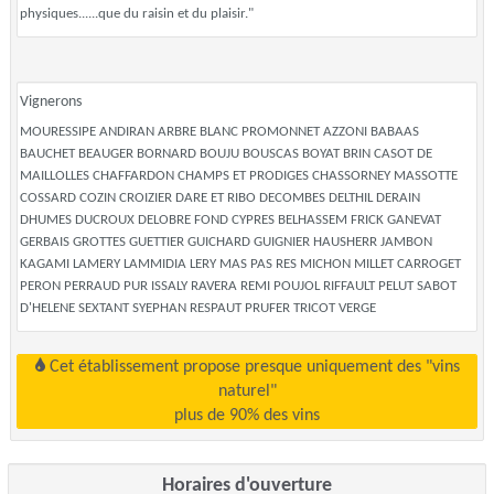
physiques......que du raisin et du plaisir."
Vignerons
MOURESSIPE ANDIRAN ARBRE BLANC PROMONNET AZZONI BABAAS
BAUCHET BEAUGER BORNARD BOUJU BOUSCAS BOYAT BRIN CASOT DE
MAILLOLLES CHAFFARDON CHAMPS ET PRODIGES CHASSORNEY MASSOTTE
COSSARD COZIN CROIZIER DARE ET RIBO DECOMBES DELTHIL DERAIN
DHUMES DUCROUX DELOBRE FOND CYPRES BELHASSEM FRICK GANEVAT
GERBAIS GROTTES GUETTIER GUICHARD GUIGNIER HAUSHERR JAMBON
KAGAMI LAMERY LAMMIDIA LERY MAS PAS RES MICHON MILLET CARROGET
PERON PERRAUD PUR ISSALY RAVERA REMI POUJOL RIFFAULT PELUT SABOT
D'HELENE SEXTANT SYEPHAN RESPAUT PRUFER TRICOT VERGE
Cet établissement propose presque uniquement des "vins
naturel"
plus de 90% des vins
Horaires d'ouverture