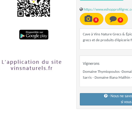
https://www.eshopprofilgrec.
0
0
Cave à Vins Nature Grecs & Épic
grecs et de produits d’épicerie f
Vignerons
Domaine Thymiopoulos -Domain
Sarris - Domaine Iliana Malihin 
- Nous ne sav
si vou