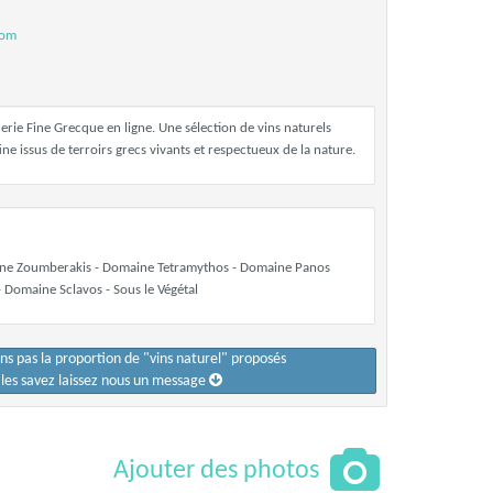
com
erie Fine Grecque en ligne. Une sélection de vins naturels
ine issus de terroirs grecs vivants et respectueux de la nature.
e Zoumberakis - Domaine Tetramythos - Domaine Panos
- Domaine Sclavos - Sous le Végétal
ons pas la proportion de "vins naturel" proposés
s les savez laissez nous un message
Ajouter des photos