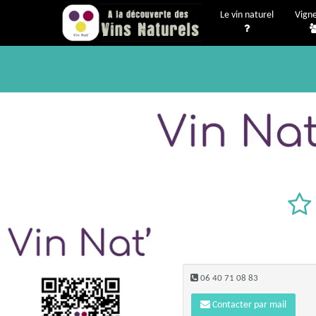
Le vin naturel
Vign
06 40 71 08 83
Contacter par mail