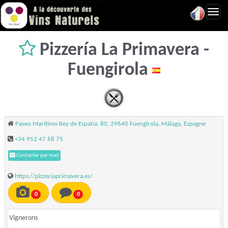
Toggl
navig
Pizzería La Primavera -
Fuengirola
Paseo Marítimo Rey de España, 80, 29640 Fuengirola, Málaga, Espagne
+34 952 47 68 75
Contacter par mail
https://pizzeriaprimavera.es/
0
0
Vignerons