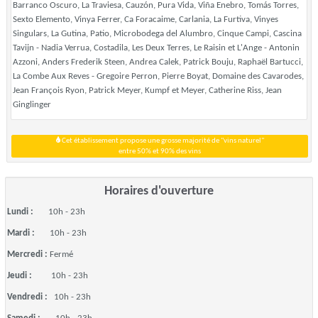
Barranco Oscuro, La Traviesa, Cauzón, Pura Vida, Viña Enebro, Tomás Torres,
Sexto Elemento, Vinya Ferrer, Ca Foracaime, Carlania, La Furtiva, Vinyes
Singulars, La Gutina, Patio, Microbodega del Alumbro, Cinque Campi, Cascina
Tavijn - Nadia Verrua, Costadila, Les Deux Terres, Le Raisin et L'Ange - Antonin
Azzoni, Anders Frederik Steen, Andrea Calek, Patrick Bouju, Raphaël Bartucci,
La Combe Aux Reves - Gregoire Perron, Pierre Boyat, Domaine des Cavarodes,
Jean François Ryon, Patrick Meyer, Kumpf et Meyer, Catherine Riss, Jean
Ginglinger
Cet établissement propose une grosse majorité de "vins naturel"
entre 50% et 90% des vins
Horaires d'ouverture
Lundi :
10h - 23h
Mardi :
10h - 23h
Mercredi :
Fermé
Jeudi :
10h - 23h
Vendredi :
10h - 23h