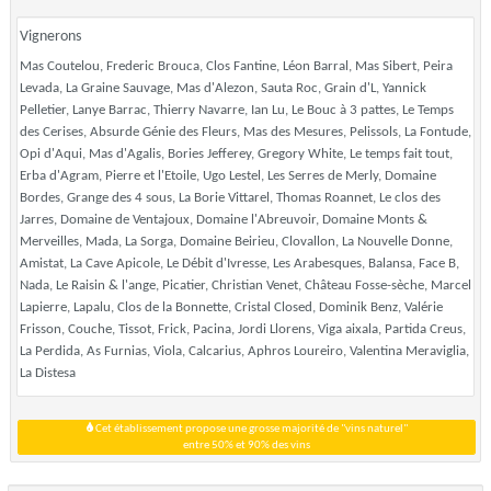
Vignerons
Mas Coutelou, Frederic Brouca, Clos Fantine, Léon Barral, Mas Sibert, Peira
Levada, La Graine Sauvage, Mas d'Alezon, Sauta Roc, Grain d'L, Yannick
Pelletier, Lanye Barrac, Thierry Navarre, Ian Lu, Le Bouc à 3 pattes, Le Temps
des Cerises, Absurde Génie des Fleurs, Mas des Mesures, Pelissols, La Fontude,
Opi d'Aqui, Mas d'Agalis, Bories Jefferey, Gregory White, Le temps fait tout,
Erba d'Agram, Pierre et l'Etoile, Ugo Lestel, Les Serres de Merly, Domaine
Bordes, Grange des 4 sous, La Borie Vittarel, Thomas Roannet, Le clos des
Jarres, Domaine de Ventajoux, Domaine l'Abreuvoir, Domaine Monts &
Merveilles, Mada, La Sorga, Domaine Beirieu, Clovallon, La Nouvelle Donne,
Amistat, La Cave Apicole, Le Débit d'Ivresse, Les Arabesques, Balansa, Face B,
Nada, Le Raisin & l'ange, Picatier, Christian Venet, Château Fosse-sèche, Marcel
Lapierre, Lapalu, Clos de la Bonnette, Cristal Closed, Dominik Benz, Valérie
Frisson, Couche, Tissot, Frick, Pacina, Jordi Llorens, Viga aixala, Partida Creus,
La Perdida, As Furnias, Viola, Calcarius, Aphros Loureiro, Valentina Meraviglia,
La Distesa
Cet établissement propose une grosse majorité de "vins naturel"
entre 50% et 90% des vins