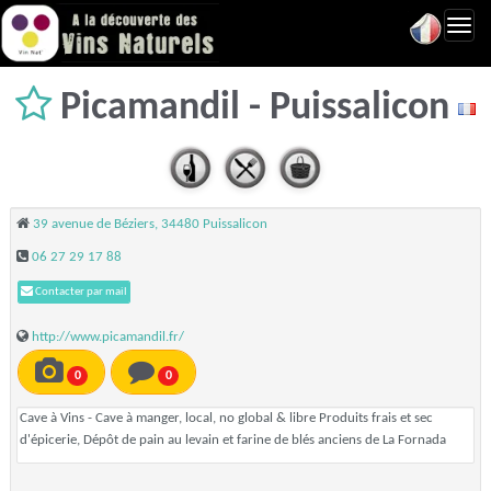
Toggl
navig
Picamandil - Puissalicon
39 avenue de Béziers, 34480 Puissalicon
06 27 29 17 88
Contacter par mail
http://www.picamandil.fr/
0
0
Cave à Vins - Cave à manger, local, no global & libre Produits frais et sec
d'épicerie, Dépôt de pain au levain et farine de blés anciens de La Fornada