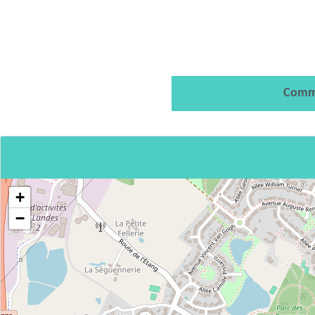
Comm
+
−