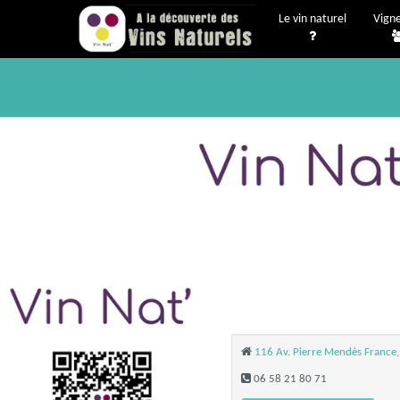
Le vin naturel
Vign
116 Av. Pierre Mendès France,
06 58 21 80 71