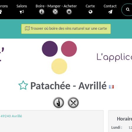
erons
Salons
Boire - Manger - Acheter
Carte
Contact
Trouver où boire des vins naturel sur une carte
Patachée - Avrillé
 49240 Avrillé
Horair
Lundi :
12