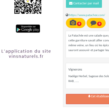
Contacter par mail
https://www.patachee.com/
0
0
La Patachée est une salade que 
cette garniture savait allier co
même veine, un lieu où les épic
sauront assouvir et partager le
Vignerons
Nadège Herbel, Sagesse des Sol
RAB, .....
Cet établiss