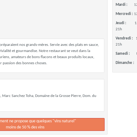
Mardi :
1
Mercredi :
1
Jeudi :
1
21h
Vendredi :
21h
préparaient nos grands-mères. Servie avec des plats en sauce,
nvivialité et gourmandise. Notre restaurant se veut dans la
Samedi :
uriens, amateurs de bons flacons et beaux produits locaux,
Dimanche :
ur passion des bonnes choses.
s, Marc Sanchez Toha, Domaine de la Grosse Pierre, Dom. du
ement ne propose que quelques "vins naturel"
moins de 50 % des vins