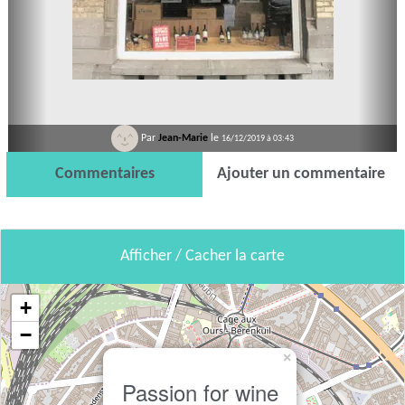
Par
Jean-Marie
le
16/12/2019 à 03:43
Commentaires
Ajouter un commentaire
Afficher / Cacher la carte
+
−
×
Passion for wine