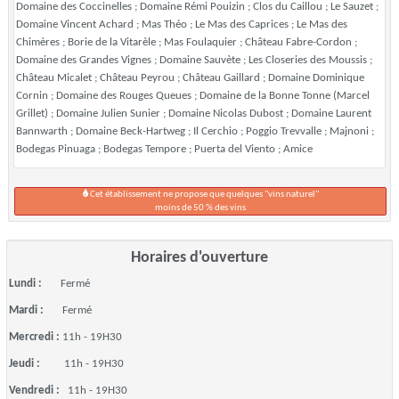
Domaine des Coccinelles ; Domaine Rémi Pouizin ; Clos du Caillou ; Le Sauzet ;
Domaine Vincent Achard ; Mas Théo ; Le Mas des Caprices ; Le Mas des
Chimères ; Borie de la Vitarèle ; Mas Foulaquier ; Château Fabre-Cordon ;
Domaine des Grandes Vignes ; Domaine Sauvète ; Les Closeries des Moussis ;
Château Micalet ; Château Peyrou ; Château Gaillard ; Domaine Dominique
Cornin ; Domaine des Rouges Queues ; Domaine de la Bonne Tonne (Marcel
Grillet) ; Domaine Julien Sunier ; Domaine Nicolas Dubost ; Domaine Laurent
Bannwarth ; Domaine Beck-Hartweg ; Il Cerchio ; Poggio Trevvalle ; Majnoni ;
Bodegas Pinuaga ; Bodegas Tempore ; Puerta del Viento ; Amice
Cet établissement ne propose que quelques "vins naturel"
moins de 50 % des vins
Horaires d'ouverture
Lundi :
Fermé
Mardi :
Fermé
Mercredi :
11h - 19H30
Jeudi :
11h - 19H30
Vendredi :
11h - 19H30