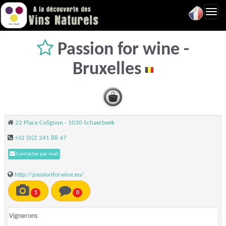
Toggl
navig
Passion for wine -
Bruxelles
22 Place Colignon - 1030 Schaerbeek
+32 (0)2 241 88 47
Contacter par mail
http://passionforwine.eu/
1
0
Vignerons