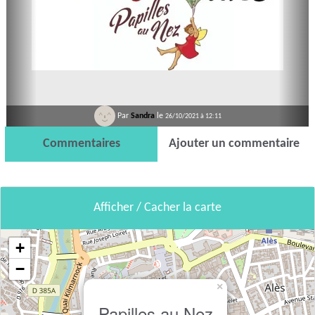
Par
Sandra
le
26/10/2021 à 12:11
Commentaires
Ajouter un commentaire
Afficher / Cacher la carte
+
−
×
Papilles au Nez