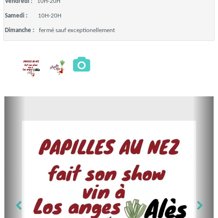
Vendredi :
10H-20H
Samedi :
10H-20H
Dimanche :
fermé sauf exceptionellement