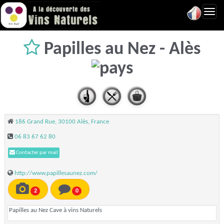
Toggl
navig
Papilles au Nez - Alès
186 Grand Rue, 30100 Alès, France
06 83 67 62 80
Contacter par mail
http://www.papillesaunez.com/
2
0
Papilles au Nez Cave à vins Naturels