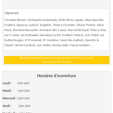
Vignerons
Christian Binner, christophe Lindenlaub, SOW Wine, Lapalu, Lilian Bauchet,
Frederic Agneray, Ludovic Angelvin, Thierry Forestier, Olivier Pichon, Aline
Hock, Domaine Rousselin, Domaine des 2 anes, Marcel Richaud, Thierry Diaz,
Les 9 caves, Les Eminades, Domaine Curtet, Frederic Palacio, Loic Mahé, Les
bottes Rouges, JF Promonet, JF Coutelou, Casot des maihols, Quentin le
Cleach, Val de Combrès, Loic Mahé, Nicolas Selle, Pascal Lambert.....
Cet établissement propose une grosse majorité de "vins naturel"
entre 50% et 90% des vins
Horaires d'ouverture
Lundi :
10H-20H
Mardi :
10H-20H
Mercredi :
10H-20H
Jeudi :
10H-20H