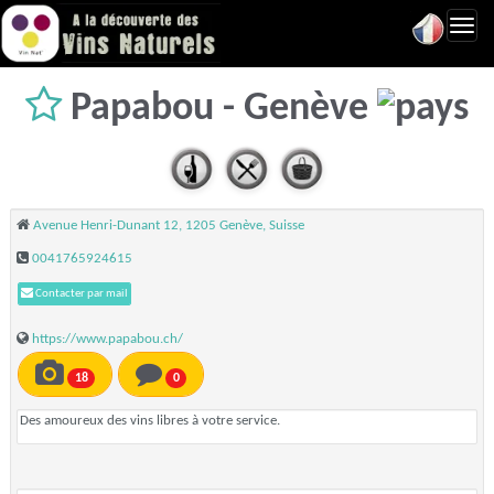
Toggl
navig
Papabou - Genève
Avenue Henri-Dunant 12, 1205 Genève, Suisse
0041765924615
Contacter par mail
https://www.papabou.ch/
18
0
Des amoureux des vins libres à votre service.