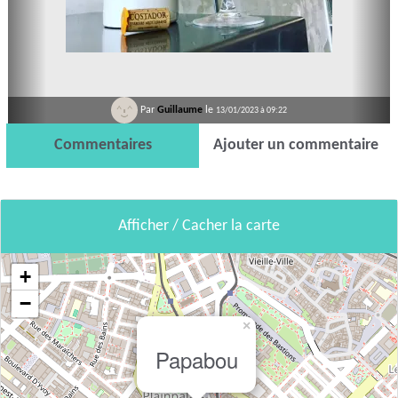
Par
Guillaume
le
13/01/2023 à 09:22
Commentaires
Ajouter un commentaire
Afficher / Cacher la carte
+
−
×
Papabou