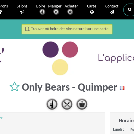
erons
Salons
Boire - Manger - Acheter
Carte
Contact
Trouver où boire des vins naturel sur une carte
Only Bears - Quimper
er
Horair
Lundi :
F