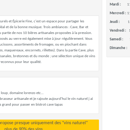
Mardi :
1
Mercredi :
1
urels et Épicerie Fine, c'est un espace pour partager les
Jeudi :
1
al et de la bonne musique. Trois ambiances : Cave, Bar et
Vendredi :
 partie de nos 10 bières artisanales proposées à la pression.
posés au verre est également mise à jour régulièrement. Vous
Samedi :
aucissons, assortiments de fromages, ou en piochant dans
Dimanche :
s, maquereaux, encornets, rillettes). Dans la partie Cave, plus
isanales, bretonnes et du monde ; une sélection unique de vins
 reconnus pour leur qualité.
 loup, domaine lorenzo etc...
rasseur artisanale et je rajoute aujourd'hui le vin naturel j ai
 grand pour passer en bistrot cave tapas
propose presque uniquement des "vins naturel"
plus de 90% des vins