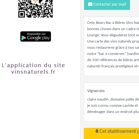
Contacter par mail
Only Bears Bar à Bières Vins Nat
bonnes choses dans un cadre idé
Lounge. Vous dégusterez tout ou
Une carte des vins naturels pro
vous restaurerez grâce à nos s
notre "bar à conserves" (sardine
de 100 références de bières art
naturels français prestigieux et
Vignerons
claire naudin ,domaine patte de
je suis connu comme caviste et b
déménager dans un endroit plus
Cet établissement 