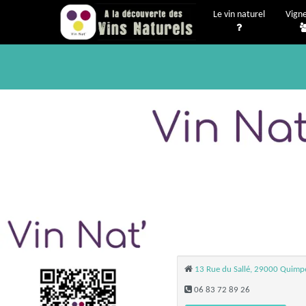
Le vin naturel
Vign
13 Rue du Sallé, 29000 Quimp
06 83 72 89 26