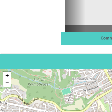
Comm
+
−