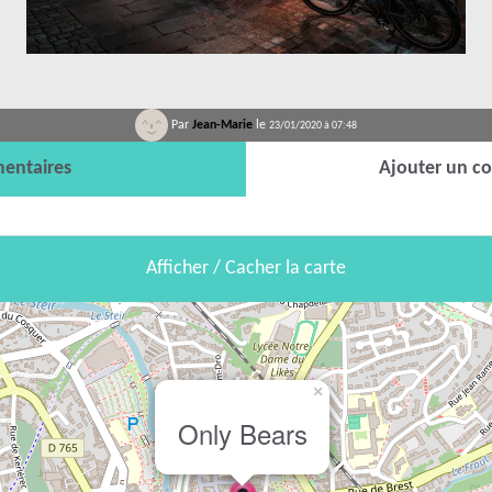
Par
Jean-Marie
le
23/01/2020 à 07:48
entaires
Ajouter un c
Afficher / Cacher la carte
×
Only Bears