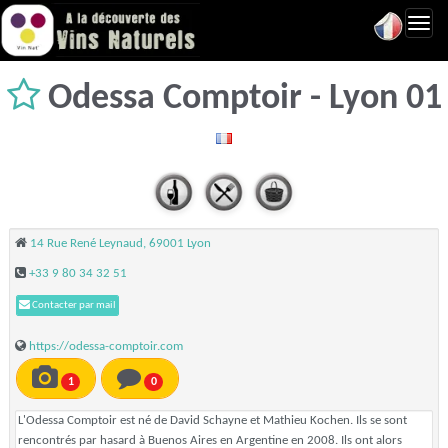
Toggl
navig
Odessa Comptoir - Lyon 01
14 Rue René Leynaud, 69001 Lyon
+33 9 80 34 32 51
Contacter par mail
https://odessa-comptoir.com
1
0
L'Odessa Comptoir est né de David Schayne et Mathieu Kochen. Ils se sont
rencontrés par hasard à Buenos Aires en Argentine en 2008. Ils ont alors