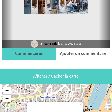
Par
Jean-Marie
le
05/02/2020 à 10:01
Commentaires
Ajouter un commentaire
Afficher / Cacher la carte
+
−
×