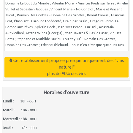
Domaine Le Bout du Monde ; Valentin Morel – Vins Les Pieds sur Terre ; Amélie
Vuillet et Sébastien Jacques ; Vincent Marie – No Control ; Marie et Vincent
Tricot ; Romain Des Grottes – Domaine Des Grottes ; Benoit Camus ; Francois
Ecot, L’Insolant ; Caroline Ledédenté, Grain par Grain ; Grégoire Perro, La
Combe aux Rêves ; Sylvain Bock ; Jean-Yves Peron ; Furlani ; Anastasia
Akhvlediani, Artana Wines (Georgia) ; Yoan Tavares & Basile Passe, Vin Des
Potes ; Stephane et Mathilde Durieu, Lou et y Tu? ; Romain Des Grottes,
Domaine Des Grottes ; Etienne Thiebaud... pour n'en citer que quelques-uns.
Cet établissement propose presque uniquement des "vins
naturel"
plus de 90% des vins
Horaires d'ouverture
Lundi :
18h - 00H
Mardi :
18h - 00H
Mercredi :
18h - 00H
Jeudi :
18h - 00H