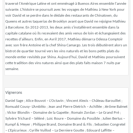
traversé l'Amérique Latine et ont emménagé à Buenos Aires ensemble l'année
suivante. L'histoire se poursuit avec les voyages de Mathieu à New York pour
voir David et se perdre dans le dédale des restaurants de Chinatown, du
Queens et autres taquerias de Brooklyn avant que David ne rejoigne Mathieu
à Barcelone. En 2012-2013, les deux amis s'installèrent ensemble dans la
capitale catalane où ils recevaient des amis venus de loin et échangeaient des
recettes d'ailleurs. Enfin, en Avril 2017, Mathieu démarra Odessa Comptoir
avec son frère Antoine et la chef Shina Camargo. Les trois débutèrent alors un
bistrot de quartier tourné vers les vins naturels et les bons petits plats du
monde entier revisités par Shina. Aujourd'hui, David et Mathieu poursuivent
cette tradition des vins natures ainsi que des plats faits maison 7 nuits par
semaine.
Vignerons
Daniel Sage ; Alice Bouvot – L’Octavin ; Vincent Alexis – Château Barouillet ;
Romuald Cousy- L’Ambitio ; Jean and Pierre Dietrich – Achillée ; Jérôme Balmet
; Victor Blondin – Domaine de la Gapette ; Romain Zordan – Le Grand Pré ;
Sylvère Trichard – Séléné ; Loïc Roure – Domaine du Possible ; Julien Bertus –
Kumpf & Meyer ; Philippe Brand, Domaine Brand & Fils ; Sebastien Congretel
– L’Epicurieux ; Cyrille Vuillod – La Derniere Goutte ; Edouard Laffitte –