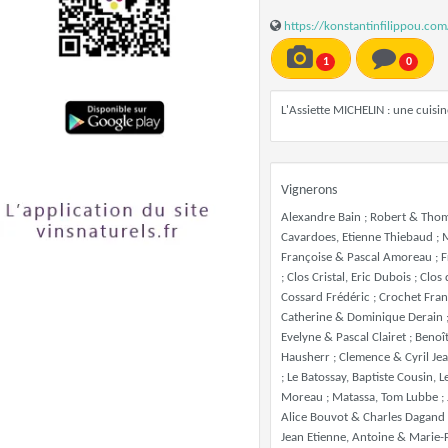
https://konstantinfilippou.co
1
0
L'Assiette MICHELIN : une cuisine
Vignerons
Alexandre Bain ; Robert & Thom
Cavardoes, Etienne Thiebaud ; 
Françoise & Pascal Amoreau ; Fra
; Clos Cristal, Eric Dubois ; Cl
Cossard Frédéric ; Crochet Franç
Catherine & Dominique Derain ;
Evelyne & Pascal Clairet ; Beno
Hausherr ; Clemence & Cyril Je
; Le Batossay, Baptiste Cousin,
Moreau ; Matassa, Tom Lubbe ; J
Alice Bouvot & Charles Dagand 
Jean Etienne, Antoine & Marie-Flo