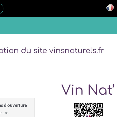
es d'ouverture
h - 0h