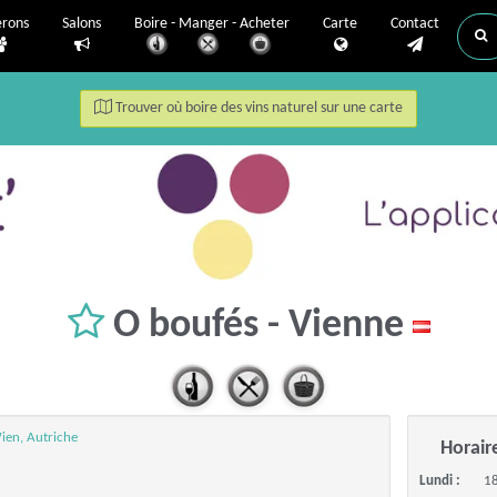
erons
Salons
Boire - Manger - Acheter
Carte
Contact
Trouver où boire des vins naturel sur une carte
O boufés - Vienne
ien, Autriche
Horair
Lundi :
18