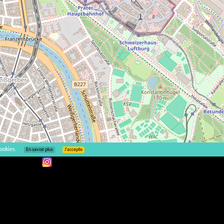
ookies.
En savoir plus
J’accepte
Leaflet
| ©
OpenStreetMap