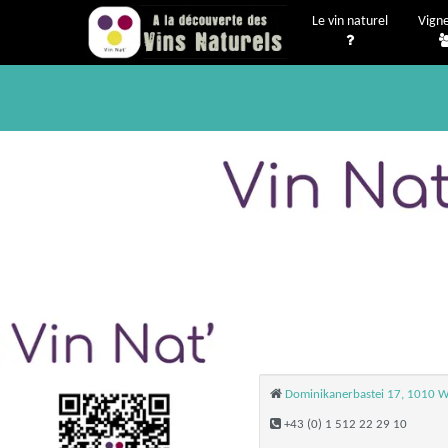
Le vin naturel
Vign
Dominikanerbastei 17, 1010 W
+43 (0) 1 512 22 29 10