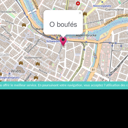
×
O boufés
s offrir le meilleur service. En poursuivant votre navigation, vous acceptez l’utilisation des c
2007-2026 |
Accueil
|
Contact
|
Mentions légales
L'abus d'alcool est dangereux pour la santé, à consommer avec modération. | vinsnaturels | v3.12