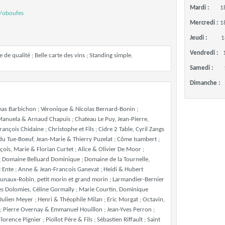
Mardi :
1
m/oboufes
Mercredi :
1
Jeudi :
1
Vendredi :
 de qualité ; Belle carte des vins ; Standing simple.
Samedi :
Dimanche :
as Barbichon ; Véronique & Nicolas Bernard-Bonin ;
Manuela & Arnaud Chapuis ; Chateau Le Puy, Jean-Pierre,
nçois Chidaine ; Christophe et Fils ; Cidre 2 Table, Cyril Zangs
os du Tue-Boeuf, Jean-Marie & Thierry Puzelat ; Côme Isambert ;
ois, Marie & Florian Curtet ; Alice & Olivier De Moor ;
 Domaine Belluard Dominique ; Domaine de la Tournelle,
ît Ente ; Anne & Jean-Francois Ganevat ; Heidi & Hubert
aunaux-Robin, petit morin et grand morin ; Larmandier-Bernier
 Les Dolomies, Céline Gormally ; Marie Courtin, Dominique
ulien Meyer ; Henri & Théophile Milan ; Eric Morgat ; Octavin,
; Pierre Overnay & Emmanuel Houillon ; Jean-Yves Perron ;
rence Pignier ; Piollot Père & Fils ; Sébastien Riffault ; Saint