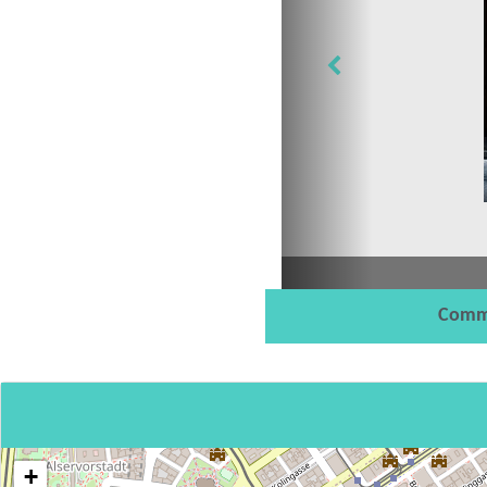
Comm
+