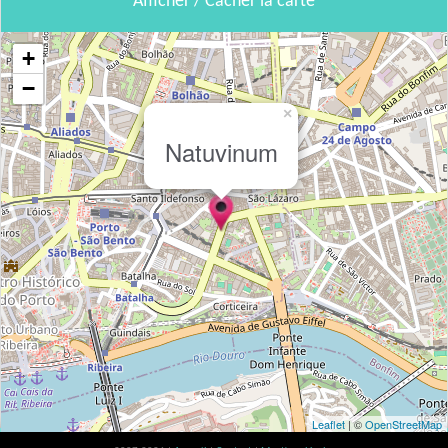
Afficher / Cacher la carte
+
−
×
Natuvinum
Leaflet
| ©
OpenStreetMap