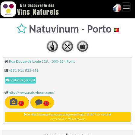
Toggl
navig
Natuvinum - Porto
Rua Duque de Loulé 228, 4000-324 Porto
+351 911 522 493
Contacter par mail
http://www.natuvinum.com/
0
0
Cet établissement propose une grosse majorité de "vins naturel"
entre 50% et 90% des vins