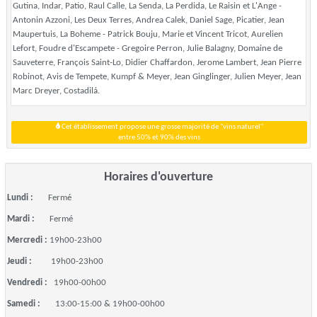
Gutina, Indar, Patio, Raul Calle, La Senda, La Perdida, Le Raisin et L'Ange -
Antonin Azzoni, Les Deux Terres, Andrea Calek, Daniel Sage, Picatier, Jean
Maupertuis, La Boheme - Patrick Bouju, Marie et Vincent Tricot, Aurelien
Lefort, Foudre d'Escampete - Gregoire Perron, Julie Balagny, Domaine de
Sauveterre, François Saint-Lo, Didier Chaffardon, Jerome Lambert, Jean Pierre
Robinot, Avis de Tempete, Kumpf & Meyer, Jean Ginglinger, Julien Meyer, Jean
Marc Dreyer, Costadilá.
Cet établissement propose une grosse majorité de "vins naturel"
entre 50% et 90% des vins
Horaires d'ouverture
Lundi :
Fermé
Mardi :
Fermé
Mercredi :
19h00-23h00
Jeudi :
19h00-23h00
Vendredi :
19h00-00h00
Samedi :
13:00-15:00 & 19h00-00h00