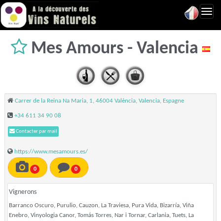
Toggl
navig
Mes Amours - Valencia
Carrer de la Reina Na Maria, 1, 46004 València, Valencia, Espagne
+34 611 34 90 08
Contacter par mail
https://www.mesamours.es/
0
0
Vignerons
Barranco Oscuro, Purulio, Cauzon, La Traviesa, Pura Vida, Bizarría, Viña
Enebro, Vinyologia Canor, Tomás Torres, Nar i Tornar, Carlania, Tuets, La