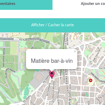
entaires
Ajouter un c
Afficher / Cacher la carte
×
Matière bar-à-vin