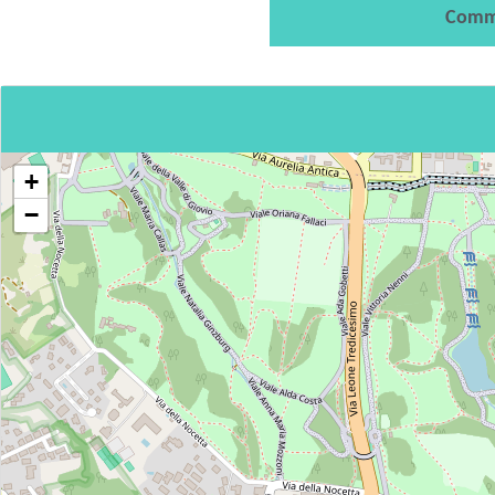
Comm
+
−