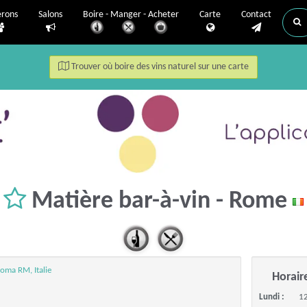
erons
Salons
Boire - Manger - Acheter
Carte
Contact
Trouver où boire des vins naturel sur une carte
Matière bar-à-vin - Rome
Roma RM, Italie
Horair
Lundi :
12