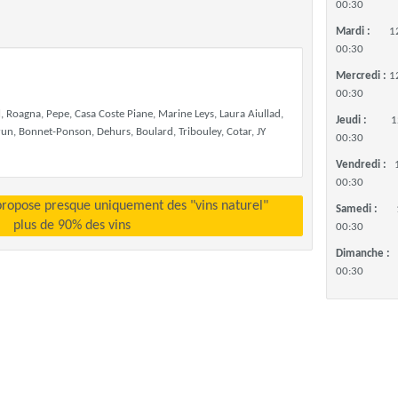
00:30
Mardi :
1
00:30
Mercredi :
1
00:30
l, Roagna, Pepe, Casa Coste Piane, Marine Leys, Laura Aiullad,
Jeudi :
1
run, Bonnet-Ponson, Dehurs, Boulard, Tribouley, Cotar, JY
00:30
Vendredi :
00:30
propose presque uniquement des "vins naturel"
Samedi :
plus de 90% des vins
00:30
Dimanche :
00:30