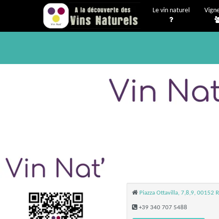
Le vin naturel
Vign
Piazza Ottavilla, 7,8,9, 00152 
+39 340 707 5488