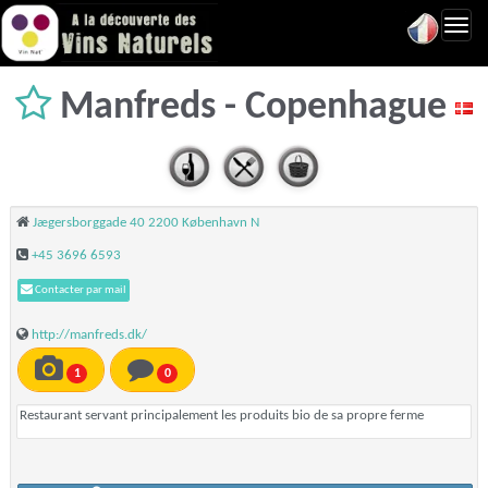
Toggl
navig
Manfreds - Copenhague
Jægersborggade 40 2200 København N
+45 3696 6593
Contacter par mail
http://manfreds.dk/
1
0
Restaurant servant principalement les produits bio de sa propre ferme