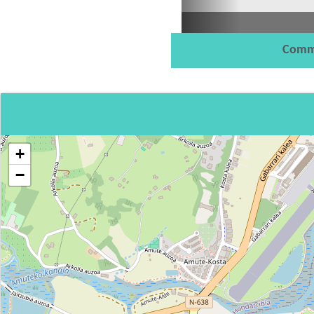
Comm
+
−