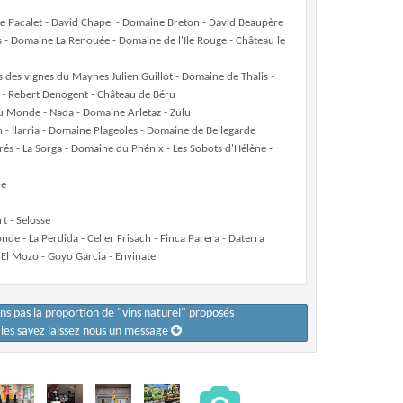
phe Pacalet - David Chapel - Domaine Breton - David Beaupère
 - Domaine La Renouée - Domaine de l'Ile Rouge - Château le
des vignes du Maynes Julien Guillot - Domaine de Thalis -
 - Rebert Denogent - Château de Béru
u Monde - Nada - Domaine Arletaz - Zulu
- Ilarria - Domaine Plageoles - Domaine de Bellegarde
s - La Sorga - Domaine du Phénix - Les Sobots d'Hélène -
he
t - Selosse
de - La Perdida - Celler Frisach - Finca Parera - Daterra
- El Mozo - Goyo Garcia - Envinate
ons pas la proportion de "vins naturel" proposés
s les savez laissez nous un message