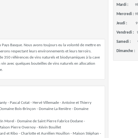
Mardi :
9
Mercredi :
9
Jeudi :
9
Vendredi :
Samedi :
u Pays Basque. Nous avons toujours eu la volonté de mettre en
Dimanche :
nerons respectant leurs environnements et leurs terroirs.
 350 références de vins naturels et biodynamiques à la cave
 vin avec quelques bouteilles de vins naturels en allocation
e.
nty - Pascal Cotat - Hervé Villemade - Antoine et Thierry
 Domaine Bois-Brinçon - Domaine La Renière - Domaine
ntin Morel - Domaine de Saint Pierre Fabrice Dodane -
Maison Pierre Overnoy - Kévin Bouillet
d et Ribo - Charlotte et Aurélien Houillon - Maison Stéphan -