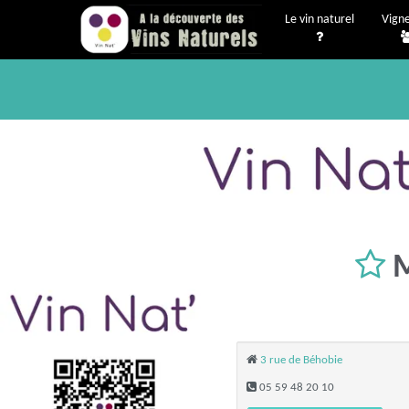
Le vin naturel
Vign
M
3 rue de Béhobie
05 59 48 20 10