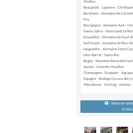
Vindiou
Beaujolais : Lapierre - Christo
Bordeaux : Domaine les Carmels
Puy
Bourgogne : Domaine Ami - Clos 
Fanny Sabre - Marchand Grillot
Roussillon : Domaine de bout d
Sud Ouest : Domaine de Bon Vin 
Languedoc : Domaine Fond Cypré
Léon Barral - Sauta Roc
Bugey : Domaine Renardat-Fac
Savoie : Corentin Houillon
Champagne : Drappier - Agrapar
Espagne : Bodega Coruna del Con
Viticultores - Forlong - Hontza 
- Nous ne sav
si vou