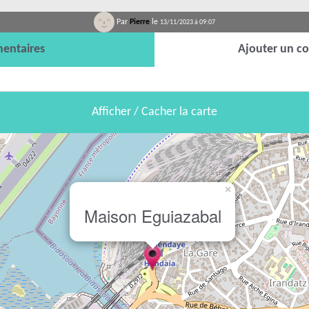
Par
Pierre
le
13/11/2023 à 09:07
entaires
Ajouter un c
Afficher / Cacher la carte
×
Maison Eguiazabal