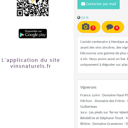
Contacter par mail
50 %
7
0
Caviste centenaire à Hendaye a
avant des vins sincères, des vig
Découvrez une gamme de plus de
à vin. Nous avons aussi un bar à
uniquement à déguster sur plac
Vignerons
France :Loire : Domaine Haut-Pla
Michon - Domaine des Frères -
Guiberteau
Jura : Les pieds sur Terres Vale
Bénédicte et Stéphane Tissot - 
Rhône : Domaine Gramenon - Dar