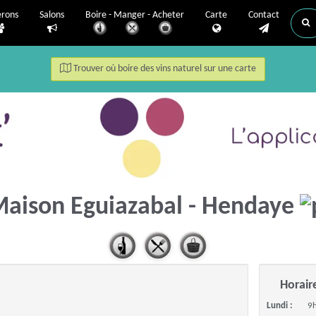
erons
Salons
Boire - Manger - Acheter
Carte
Contact
Trouver où boire des vins naturel sur une carte
aison Eguiazabal - Hendaye
Horair
Lundi :
9