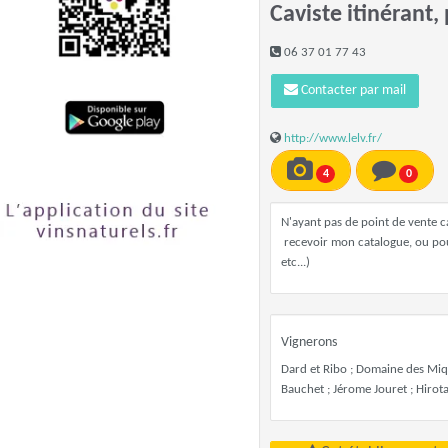
Caviste itinérant,
06 37 01 77 43
Contacter par mail
http://www.lelv.fr/
4
0
N'ayant pas de point de vente c
recevoir mon catalogue, ou pour
etc...)
Vignerons
Dard et Ribo ; Domaine des Miqu
Bauchet ; Jérome Jouret ; Hiro