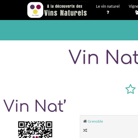
Le vin naturel
Vign
Grenoble