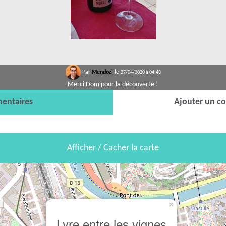
Par
Mendoz'
le
27/04/2020 à 04:48
Merci Dom pour la découverte !
entaires
Ajouter un c
Afficher / Cacher la carte
×
Lyre entre les vignes