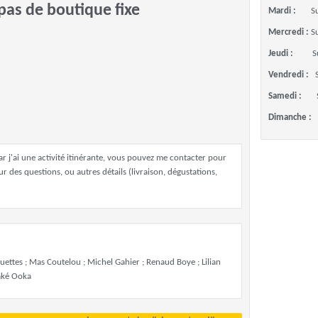
 pas de boutique fixe
Mardi :
S
Mercredi :
S
Jeudi :
S
Vendredi :
Samedi :
Dimanche :
ar j'ai une activité itinérante, vous pouvez me contacter pour
 des questions, ou autres détails (livraison, dégustations,
ettes ; Mas Coutelou ; Michel Gahier ; Renaud Boye ; Lilian
také Ooka