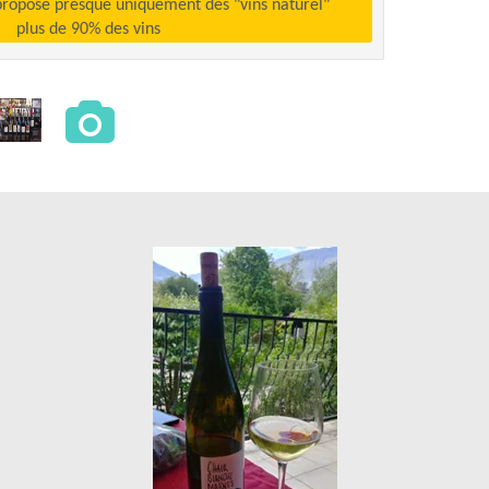
propose presque uniquement des "vins naturel"
plus de 90% des vins