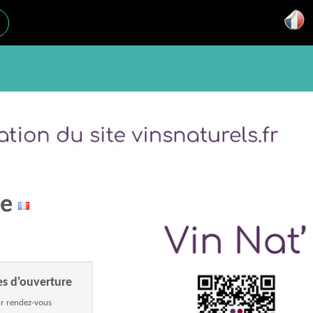
le
es d'ouverture
r rendez-vous