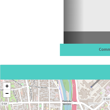
Comm
+
−