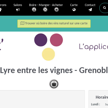
erons
Salons
Boire - Manger - Acheter
Carte
Contact
Trouver où boire des vins naturel sur une carte
Lyre entre les vignes - Grenob
Horair
Lundi :
Su