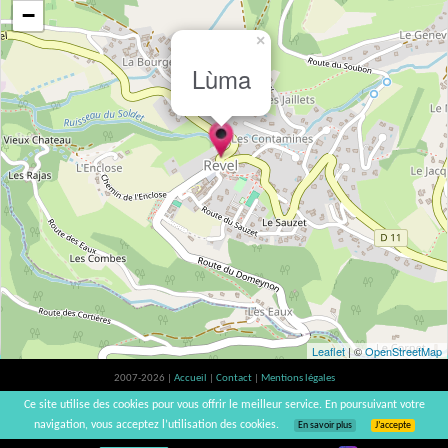
−
×
Lùma
Leaflet
| ©
OpenStreetMap
2007-2026 |
Accueil
|
Contact
|
Mentions légales
L'abus d'alcool est dangereux pour la santé, à consommer avec modération. |
Ce site utilise des cookies pour vous offrir le meilleur service. En poursuivant votre
vinsnaturels | v3.12
navigation, vous acceptez l’utilisation des cookies.
En savoir plus
J’accepte