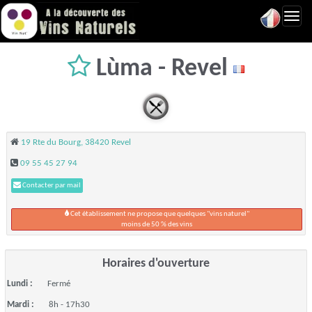
Toggl
navig
Lùma - Revel
19 Rte du Bourg, 38420 Revel
09 55 45 27 94
Contacter par mail
Cet établissement ne propose que quelques "vins naturel"
moins de 50 % des vins
Horaires d'ouverture
Lundi :
Fermé
Mardi :
8h - 17h30