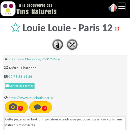
Toggl
navig
Louie Louie - Paris 12
78 Rue de Charonne, 75012 Paris
Métro : Charonne
09 73 58 14 36
Contacter par mail
https://www.louielouie.paris/
1
0
Cette pizzéria au look d'inspiration scandinave propose pizzas, cocktails, vins
naturels et desserts.