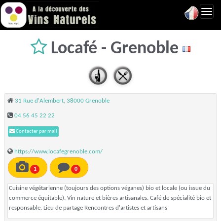
Toggl
navig
Locafé - Grenoble
31 Rue d'Alembert, 38000 Grenoble
04 56 45 22 22
Contacter par mail
https://www.locafegrenoble.com/
1
0
Cuisine végétarienne (toujours des options véganes) bio et locale (ou issue du
commerce équitable). Vin nature et bières artisanales. Café de spécialité bio et
responsable. Lieu de partage Rencontres d'artistes et artisans