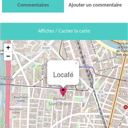
Commentaires
Ajouter un commentaire
Afficher / Cacher la carte
+
−
×
Locafé