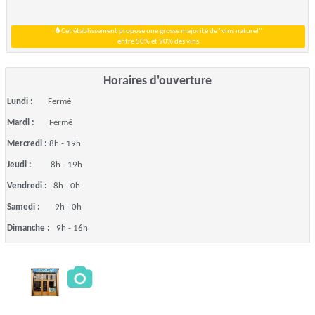
Cet établissement propose une grosse majorité de "vins naturel"
entre 50% et 90% des vins
Horaires d'ouverture
Lundi :
Fermé
Mardi :
Fermé
Mercredi :
8h - 19h
Jeudi :
8h - 19h
Vendredi :
8h - 0h
Samedi :
9h - 0h
Dimanche :
9h - 16h