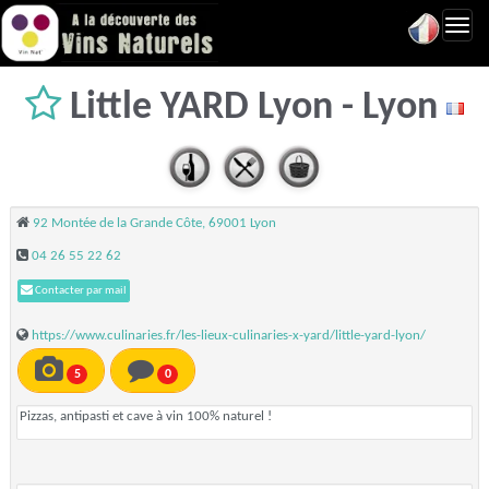
Toggl
navig
Little YARD Lyon - Lyon
92 Montée de la Grande Côte, 69001 Lyon
04 26 55 22 62
Contacter par mail
https://www.culinaries.fr/les-lieux-culinaries-x-yard/little-yard-lyon/
5
0
Pizzas, antipasti et cave à vin 100% naturel !