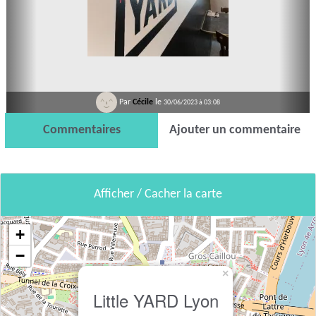
Par
Cécile
le
30/06/2023 à 03:08
Commentaires
Ajouter un commentaire
Afficher / Cacher la carte
+
−
×
Little YARD Lyon