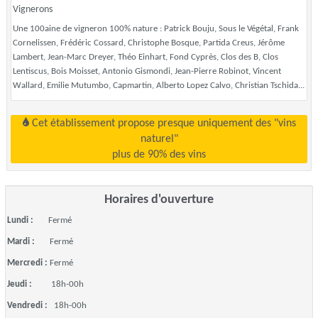
Vignerons
Une 100aine de vigneron 100% nature : Patrick Bouju, Sous le Végétal, Frank
Cornelissen, Frédéric Cossard, Christophe Bosque, Partida Creus, Jérôme
Lambert, Jean-Marc Dreyer, Théo Einhart, Fond Cyprès, Clos des B, Clos
Lentiscus, Bois Moisset, Antonio Gismondi, Jean-Pierre Robinot, Vincent
Wallard, Emilie Mutumbo, Capmartin, Alberto Lopez Calvo, Christian Tschida...
Cet établissement propose presque uniquement des "vins
naturel"
plus de 90% des vins
Horaires d'ouverture
Lundi :
Fermé
Mardi :
Fermé
Mercredi :
Fermé
Jeudi :
18h-00h
Vendredi :
18h-00h