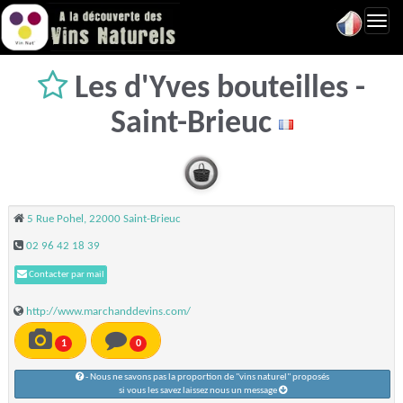
Toggl
navig
Les d'Yves bouteilles -
Saint-Brieuc
5 Rue Pohel, 22000 Saint-Brieuc
02 96 42 18 39
Contacter par mail
http://www.marchanddevins.com/
1
0
- Nous ne savons pas la proportion de "vins naturel" proposés
si vous les savez laissez nous un message