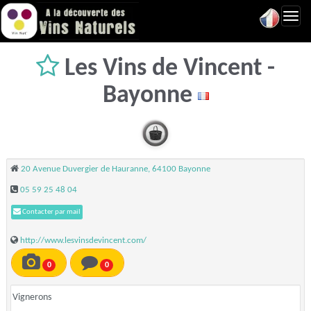
Toggl
navig
Les Vins de Vincent -
Bayonne
20 Avenue Duvergier de Hauranne, 64100 Bayonne
05 59 25 48 04
Contacter par mail
http://www.lesvinsdevincent.com/
0
0
Vignerons