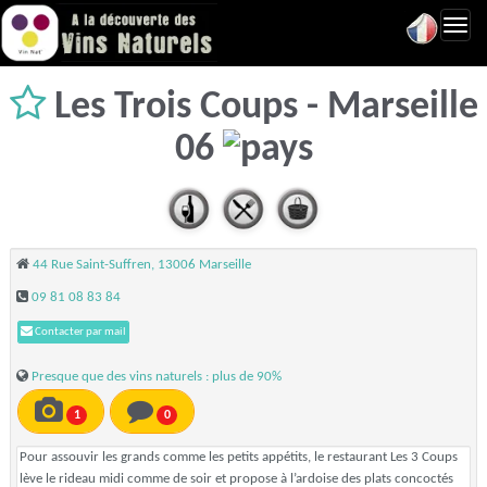
Toggl
navig
Les Trois Coups - Marseille
06
44 Rue Saint-Suffren, 13006 Marseille
09 81 08 83 84
Contacter par mail
Presque que des vins naturels : plus de 90%
1
0
Pour assouvir les grands comme les petits appétits, le restaurant Les 3 Coups
lève le rideau midi comme de soir et propose à l’ardoise des plats concoctés