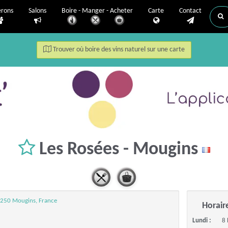
erons
Salons
Boire - Manger - Acheter
Carte
Contact
Trouver où boire des vins naturel sur une carte
Les Rosées - Mougins
6250 Mougins, France
Horair
Lundi :
8 