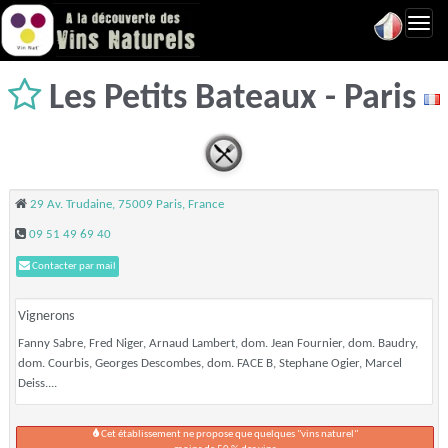
Toggl
navig
Les Petits Bateaux - Paris
29 Av. Trudaine, 75009 Paris, France
09 51 49 69 40
Contacter par mail
Vignerons
Fanny Sabre, Fred Niger, Arnaud Lambert, dom. Jean Fournier, dom. Baudry,
dom. Courbis, Georges Descombes, dom. FACE B, Stephane Ogier, Marcel
Deiss....
Cet établissement ne propose que quelques "vins naturel"