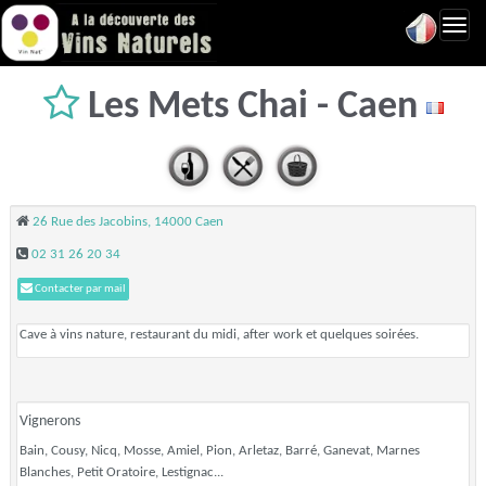
Toggl
navig
Les Mets Chai - Caen
26 Rue des Jacobins, 14000 Caen
02 31 26 20 34
Contacter par mail
Cave à vins nature, restaurant du midi, after work et quelques soirées.
Vignerons
Bain, Cousy, Nicq, Mosse, Amiel, Pion, Arletaz, Barré, Ganevat, Marnes
Blanches, Petit Oratoire, Lestignac...