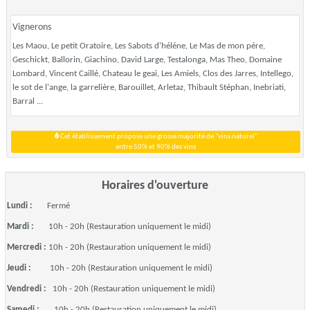
Vignerons
Les Maou, Le petit Oratoire, Les Sabots d'héléne, Le Mas de mon pére,
Geschickt, Ballorin, Giachino, David Large, Testalonga, Mas Theo, Domaine
Lombard, Vincent Caillé, Chateau le geai, Les Amiels, Clos des Jarres, Intellego,
le sot de l'ange, la garrelière, Barouillet, Arletaz, Thibault Stéphan, Inebriati,
Barral ...
Cet établissement propose une grosse majorité de "vins naturel"
entre 50% et 90% des vins
Horaires d'ouverture
Lundi :
Fermé
Mardi :
10h - 20h (Restauration uniquement le midi)
Mercredi :
10h - 20h (Restauration uniquement le midi)
Jeudi :
10h - 20h (Restauration uniquement le midi)
Vendredi :
10h - 20h (Restauration uniquement le midi)
Samedi :
10h - 20h (Restauration uniquement le midi)