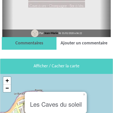
Par
Jean-Marie
le
31/01/2020 à 06:22
Commentaires
Ajouter un commentaire
Afficher / Cacher la carte
+
−
×
Les Caves du soleil