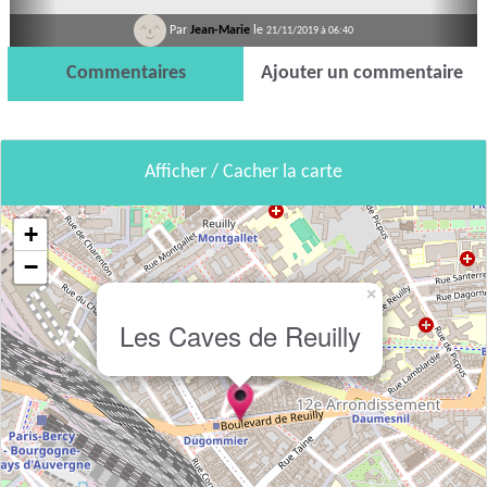
Par
Jean-Marie
le
21/11/2019 à 06:40
Commentaires
Ajouter un commentaire
Afficher / Cacher la carte
+
−
×
Les Caves de Reuilly