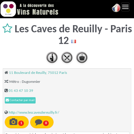
Toggl
navig
Les Caves de Reuilly - Paris
12
11 Boulevard de Reuilly, 75012 Paris
Métro : Dugommier
01 43 47 10 39
Contacter par mail
http://www.lescavesdereuilly.fr/
1
0