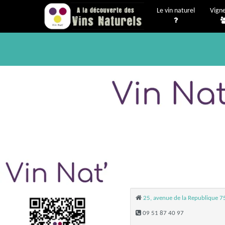
Le vin naturel
Vign
25, avenue de la Republique 7
09 51 87 40 97