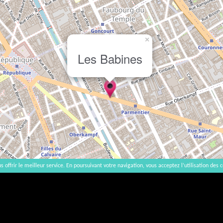
×
Les Babines
s offrir le meilleur service. En poursuivant votre navigation, vous acceptez l’utilisation des c
2007-2026 |
Accueil
|
Contact
|
Mentions légales
L'abus d'alcool est dangereux pour la santé, à consommer avec modération. | vinsnaturels | v3.12