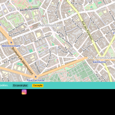
ookies.
En savoir plus
J’accepte
Leaflet
| ©
OpenStreetMap