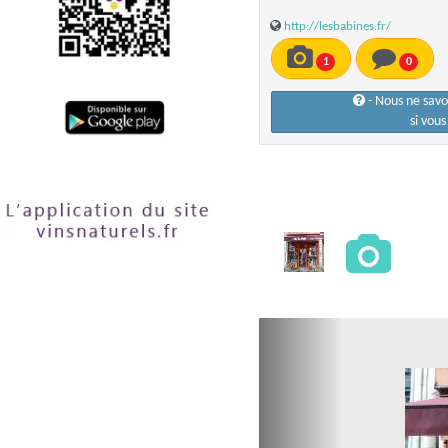
http://lesbabines.fr/
1
0
- Nous ne sav
si vou