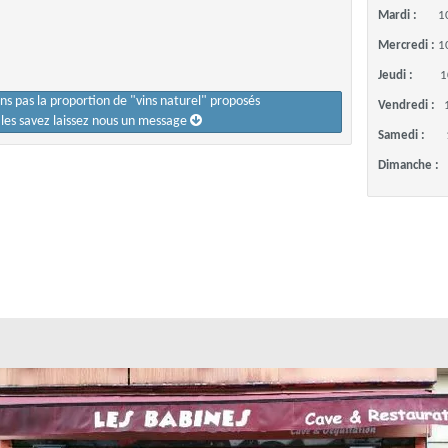
Mardi :
1
Mercredi :
1
Jeudi :
1
ons pas la proportion de "vins naturel" proposés
Vendredi :
s les savez laissez nous un message
Samedi :
Dimanche :