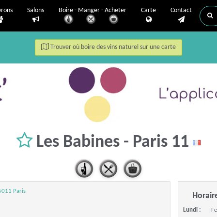
erons
Salons
Boire - Manger - Acheter
Carte
Contact
Trouver où boire des vins naturel sur une carte
Les Babines - Paris 11
5011 Paris
Horair
Lundi :
F