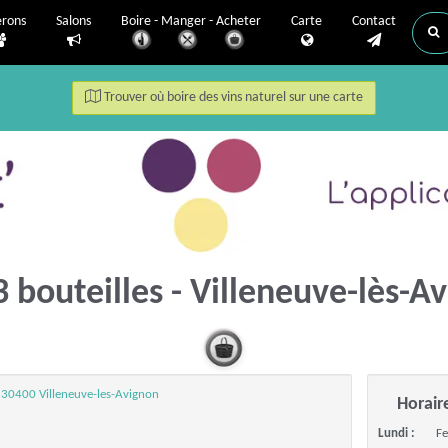
erons
Salons
Boire - Manger - Acheter
Carte
Contact
Trouver où boire des vins naturel sur une carte
3 bouteilles - Villeneuve-lès-
, 30400 Villeneuve-les-Avignon
Horair
Lundi :
F