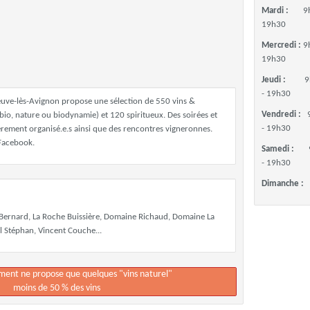
Mardi :
9
19h30
Mercredi :
9
19h30
Jeudi :
9
- 19h30
eneuve-lès-Avignon propose une sélection de 550 vins &
Vendredi :
io, nature ou biodynamie) et 120 spiritueux. Des soirées et
- 19h30
ièrement organisé.e.s ainsi que des rencontres vigneronnes.
 Facebook.
Samedi :
- 19h30
Dimanche :
e Bernard, La Roche Buissière, Domaine Richaud, Domaine La
l Stéphan, Vincent Couche...
ement ne propose que quelques "vins naturel"
moins de 50 % des vins