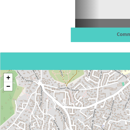
Comm
+
−