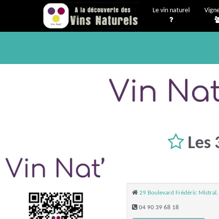
Le vin naturel
Vign
Les 
29 Boulevard Frédéric Mistral
04 90 39 68 18