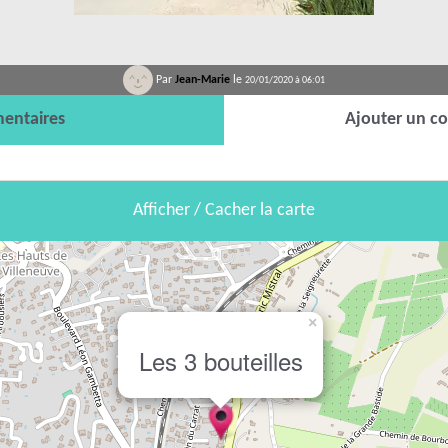
Par
Jean-Marie
le
20/01/2020 à 06:01
entaires
Ajouter un c
Afficher / Cacher la carte
×
Les 3 bouteilles