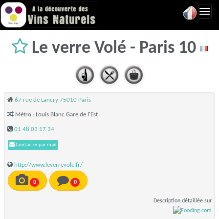
Toggl
navig
Le verre Volé - Paris 10
67 rue de Lancry 75010 Paris
Métro : Louis Blanc Gare de l'Est
01 48 03 17 34
Contacter par mail
http://www.leverrevole.fr/
0
0
Description détaillée sur