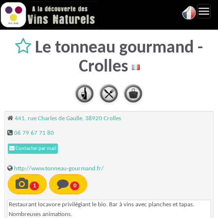
Toggl
navig
Le tonneau gourmand -
Crolles
441, rue Charles de Gaulle, 38920 Crolles
06 79 67 71 80
Contacter par mail
http://www.tonneau-gourmand.fr/
1
0
Restaurant locavore privilégiant le bio. Bar à vins avec planches et tapas.
Nombreuses animations.