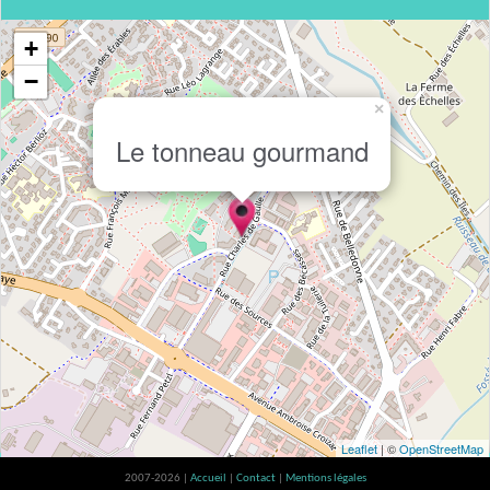
+
−
×
Le tonneau gourmand
Leaflet
| ©
OpenStreetMap
2007-2026 |
Accueil
|
Contact
|
Mentions légales