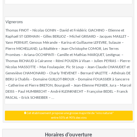
Vignerons
Thomas FINOT – Nicolas GONIN – David et Frédéric GIACHINO – Etienne et
Raphaël ST GERMAIN – Gilles BERLIOZ – Michel GRISARD – Jacques MAILLET –
Yann PERNUIT, Genoux Mérande – Karina et Guillaume LEFEVRE, Sulauze –
Pierre MICHELLAND, La Réaltière – Jean-Christophe COMOR, Les Terres
Promises – Ariana OCCHIPINTI - Camille et Mathias MARQUET, Lestignac –
Thomas RICHAUD à Cairanne – Rémi POUIZIN à Visan – Julien PEYRAS – Pierre-
Nicolas MASSOTTE – Mas Foulaquier, Pic St Loup – Jean-Claude CHANUDET et
Geneviève CHAMONARD – Charly THEVENET – Bernard VALETTE – Athénaïs DE
BERU à Chablis – Domaine GUILLOT-BROUX – Domaine FOUASSIER à Sancerre
– Catherine et Pierre BRETON, Bourgueil – Jean-Etienne PIGNIER, Jura – Marcel
DEISS – Paul HUMBRECHT – André KLEINKNECHT – Françoise BEDEL – Franck
PASCAL – Erick SCHREIBER – …
Cet établissement propose une grosse majorité de "vins naturel"
entre 50% et 90% des vins
Horaires d'ouverture