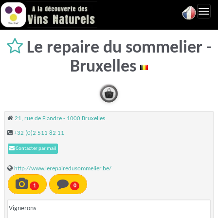
Toggl
navig
Le repaire du sommelier -
Bruxelles
21, rue de Flandre - 1000 Bruxelles
+32 (0)2 511 82 11
Contacter par mail
http://www.lerepairedusommelier.be/
1
0
Vignerons