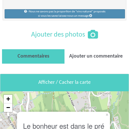
- Nous ne savons pas la proportion de "vins naturel" proposés
si vous les savez laissez nous un message
Ajouter des photos
Commentaires
Ajouter un commentaire
Afficher / Cacher la carte
+
−
×
Le bonheur est dans le pré