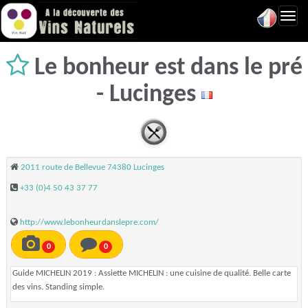
Toggl
navig
Le bonheur est dans le pré
- Lucinges
2011 route de Bellevue 74380 Lucinges
+33 (0)4 50 43 37 77
http://www.lebonheurdanslepre.com/
0
0
Guide MICHELIN 2019 : Assiette MICHELIN : une cuisine de qualité. Belle carte
des vins. Standing simple.