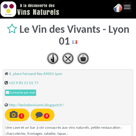
Toggl
navig
Le Vin des Vivants - Lyon
01
6, place Fernand Rey 69001 Lyon
+33 9 83 51 02 77
Contacter par mail
http://levindesvivants.blogspot.fr/
1
0
Une cave et un bar à vin consacrés aux vins naturels, petite restauration :
charcuteries, fromages, salades, tapas...