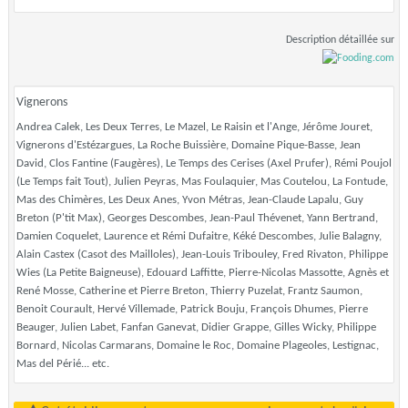
Description détaillée sur
Vignerons
Andrea Calek, Les Deux Terres, Le Mazel, Le Raisin et l'Ange, Jérôme Jouret,
Vignerons d'Estézargues, La Roche Buissière, Domaine Pique-Basse, Jean
David, Clos Fantine (Faugères), Le Temps des Cerises (Axel Prufer), Rémi Poujol
(Le Temps fait Tout), Julien Peyras, Mas Foulaquier, Mas Coutelou, La Fontude,
Mas des Chimères, Les Deux Anes, Yvon Métras, Jean-Claude Lapalu, Guy
Breton (P'tit Max), Georges Descombes, Jean-Paul Thévenet, Yann Bertrand,
Damien Coquelet, Laurence et Rémi Dufaitre, Kéké Descombes, Julie Balagny,
Alain Castex (Casot des Mailloles), Jean-Louis Tribouley, Fred Rivaton, Philippe
Wies (La Petite Baigneuse), Edouard Laffitte, Pierre-Nicolas Massotte, Agnès et
René Mosse, Catherine et Pierre Breton, Thierry Puzelat, Frantz Saumon,
Benoit Courault, Hervé Villemade, Patrick Bouju, François Dhumes, Pierre
Beauger, Julien Labet, Fanfan Ganevat, Didier Grappe, Gilles Wicky, Philippe
Bornard, Nicolas Carmarans, Domaine le Roc, Domaine Plageoles, Lestignac,
Mas del Périé... etc.