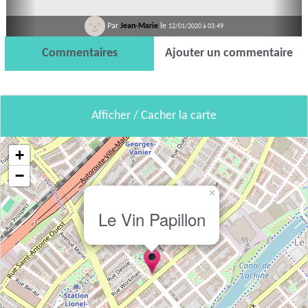
Par
Jean-Marie
le
12/01/2020 à 03:49
Commentaires
Ajouter un commentaire
Afficher / Cacher la carte
+
−
×
Le Vin Papillon