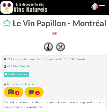
Toggl
navig
Le Vin Papillon - Montréal
2519 Rue Notre-Dame Ouest, Montréal, QC H3J 1N4, Canada
+1 514-439-6494
Contacter par mail
http://vinpapillon.com/
1
0
Bar à vin chaleureux au décor rustique chic avec terrasse proposant un menu
varié composé d'aliments frais.