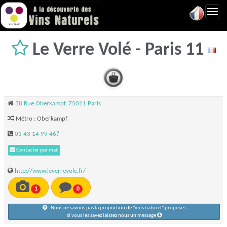
Toggl
navig
Le Verre Volé - Paris 11
38 Rue Oberkampf, 75011 Paris
Métro : Oberkampf
01 43 14 99 46?
Contacter par mail
http://www.leverrevole.fr/
1
0
- Nous ne savons pas la proportion de "vins naturel" proposés
si vous les savez laissez nous un message