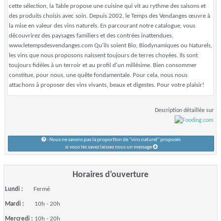
cette sélection, la Table propose une cuisine qui vit au rythme des saisons et
des produits choisis avec soin. Depuis 2002, le Temps des Vendanges œuvre à
la mise en valeur des vins naturels. En parcourant notre catalogue, vous
découvrirez des paysages familiers et des contrées inattendues.
www.letempsdesvendanges.com Qu'ils soient Bio, Biodynamiques ou Naturels,
les vins que nous proposons naissent toujours de terres choyées. Ils sont
toujours fidèles à un terroir et au profil d'un millésime. Bien consommer
constitue, pour nous, une quête fondamentale. Pour cela, nous nous
attachons à proposer des vins vivants, beaux et digestes. Pour votre plaisir!
Description détaillée sur
- Nous ne savons pas la proportion de "vins naturel" proposés
si vous les savez laissez nous un message
Horaires d'ouverture
Lundi :
Fermé
Mardi :
10h - 20h
Mercredi :
10h - 20h