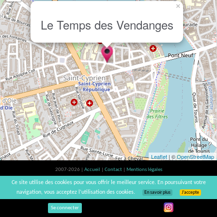
×
Le Temps des Vendanges
Leaflet
| ©
OpenStreetMap
2007-2026 |
Accueil
|
Contact
|
Mentions légales
L'abus d'alcool est dangereux pour la santé, à consommer avec modération. |
Ce site utilise des cookies pour vous offrir le meilleur service. En poursuivant votre
vinsnaturels | v3.12
navigation, vous acceptez l’utilisation des cookies.
En savoir plus
J’accepte
Se connecter