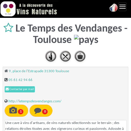
Toggl
navig
Le Temps des Vendanges -
Toulouse
9, place de l'Estrapade 31300 Toulouse
05 61 42 94 66
Contacter par mail
http://letempsdesvendanges.com/
1
0
Une cave à vins d'artisans, de vins naturels sélectionnés sur le terrain ; des
relations étroites tissées avec des vignerons curieux et passionnés. Adossée à