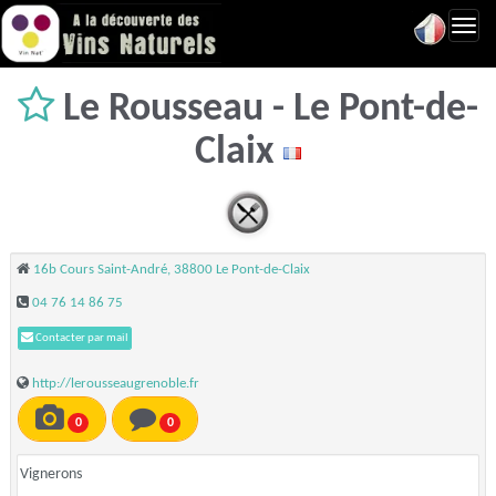
Toggl
navig
Le Rousseau - Le Pont-de-
Claix
16b Cours Saint-André, 38800 Le Pont-de-Claix
04 76 14 86 75
Contacter par mail
http://lerousseaugrenoble.fr
0
0
Vignerons