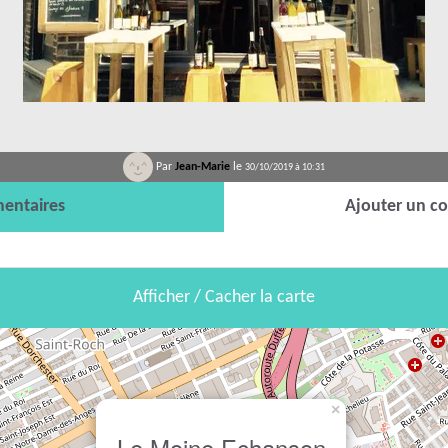
Par
Jean-Marie
le
30/10/2019 à 10:31
entaires
Ajouter un c
Afficher / Cacher la carte
×
Le Moine Echanson