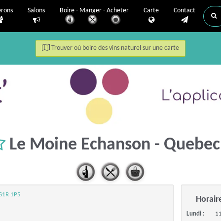
erons
Salons
Boire - Manger - Acheter
Carte
Contact
Trouver où boire des vins naturel sur une carte
Le Moine Echanson - Quebe
 G1R 1P5
Horair
Lundi :
11