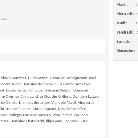
Mardi :
1
Mercredi :
1
com/
Jeudi :
1
Vendredi :
Samedi :
Dimanche :
 Sylvain Martinez, Gilles Azzoni, Domaine Des vigneaux, Axel
vincent Tricot, Domaine de l'octavin, La Combe aux rêves,
ivet, Domaine de la Chappe, Domaine Rietsch, Domaine
aine Overnoy Crinquand, Le Clos des Grillons, Domaine Lattard,
e Olmeta, L' enclos des anges, Vignoble Réveil, Vinoceros,
Christophe Foucher, Mas d'espanet, Mas de Costefère,
amar, Bodegas Barnabe Navarro, Vina Enebro, Équiopo
ra, Domaine Chatzivariti, filipa pato, Joe Swick, Our