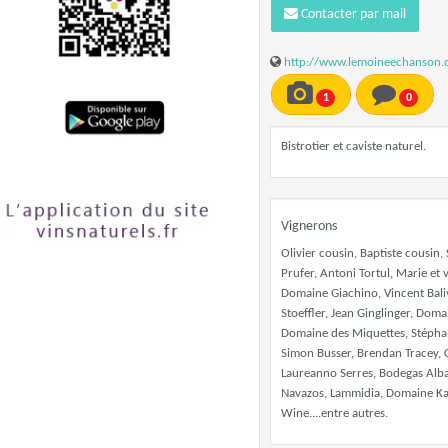
Contacter par mail
http://www.lemoineechanson.
1
0
Bistrotier et caviste naturel.
Vignerons
Olivier cousin, Baptiste cousin,
Prufer, Antoni Tortul, Marie et 
Domaine Giachino, Vincent Bal
Stoeffler, Jean Ginglinger, Dom
Domaine des Miquettes, Stéphani
Simon Busser, Brendan Tracey, 
Laureanno Serres, Bodegas Alb
Navazos, Lammidia, Domaine Kama
Wine....entre autres.