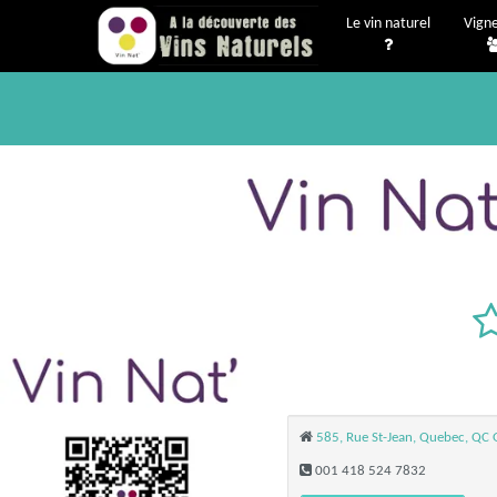
Le vin naturel
Vign
585, Rue St-Jean, Quebec, QC
001 418 524 7832