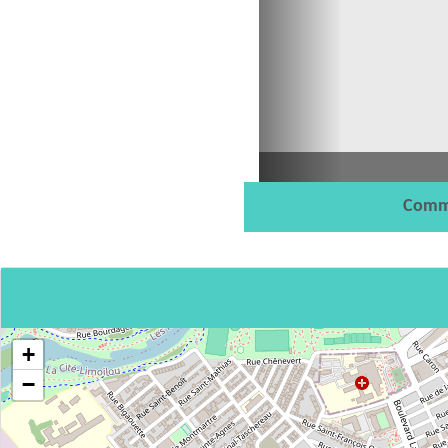
Comm
+
−