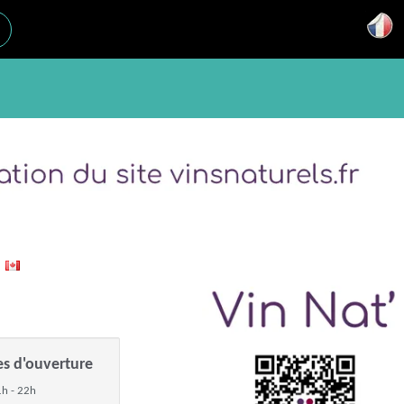
c
es d'ouverture
h - 22h